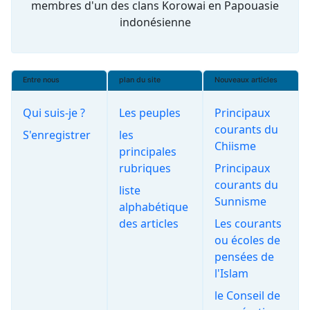
membres d'un des clans Korowai en Papouasie
indonésienne
Entre nous
plan du site
Nouveaux articles
Qui suis-je ?
Les peuples
Principaux
courants du
S'enregistrer
les
Chiisme
principales
rubriques
Principaux
courants du
liste
Sunnisme
alphabétique
des articles
Les courants
ou écoles de
pensées de
l'Islam
le Conseil de