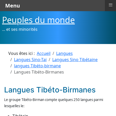
≡
Menu
Peuples du monde
... et ses minorités
Vous êtes ici :
Accueil
Langues
Langues Sino-Tai
Langues Sino Tibétaine
langues Tibéto-birmane
Langues Tibéto-Birmanes
Langues Tibéto-Birmanes
Le groupe Tibéto-Birman compte quelques 250 langues parmi
lesquelles le: