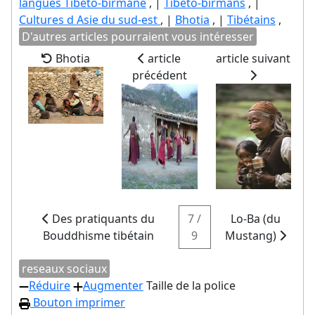
langues Tibéto-birmane
, |
Tibéto-birmans
, |
Cultures d Asie du sud-est
, |
Bhotia
, |
Tibétains
,
D'autres articles pourraient vous intéresser
Bhotia
article
article suivant
précédent
Des pratiquants du
7 /
Lo-Ba (du
Bouddhisme tibétain
9
Mustang)
reseaux sociaux
Réduire
Augmenter
Taille de la police
Bouton imprimer