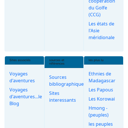
coopération
du Golfe
(CCG)
Les états de
l'Asie
méridionale
Sites associés
sources et
les plus lu
références
Voyages
Ethnies de
Sources
d'aventures
Madagascar
bibliographiques
Voyages
Les Papous
Sites
d'aventures...le
Les Korowai
interessants
Blog
Hmong -
(peuples)
les peuples