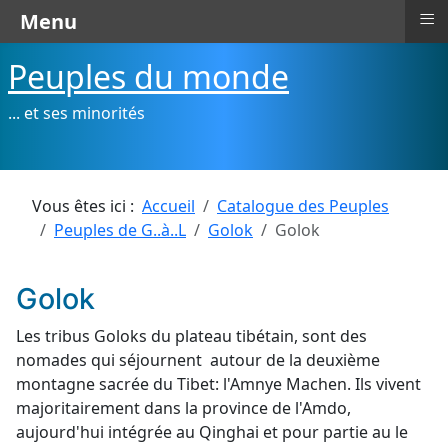
≡
Menu
Peuples du monde
... et ses minorités
Vous êtes ici :
Accueil
Catalogue des Peuples
Peuples de G..à..L
Golok
Golok
Golok
Les tribus Goloks du plateau tibétain, sont des
nomades qui séjournent autour de la deuxième
montagne sacrée du Tibet: l'Amnye Machen. Ils vivent
majoritairement dans la province de l'Amdo,
aujourd'hui intégrée au Qinghai et pour partie au le