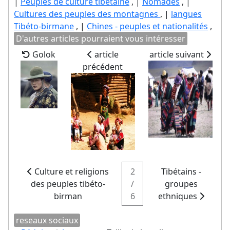
|
Peuples de culture tibétaine
, |
Nomades
, |
Cultures des peuples des montagnes
, |
langues
Tibéto-birmane
, |
Chines - peuples et nationalités
,
D'autres articles pourraient vous intéresser
Golok
article
article suivant
précédent
Culture et religions
2
Tibétains -
des peuples tibéto-
/
groupes
birman
6
ethniques
reseaux sociaux