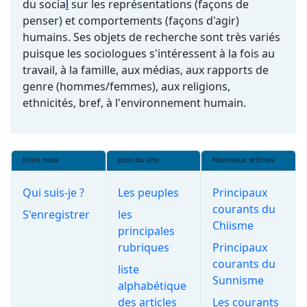
du
socia
l
sur les représentations (façons de
penser) et comportements (façons d'agir)
humains. Ses objets de recherche sont très variés
puisque les sociologues s'intéressent à la fois au
travail, à la famille, aux médias, aux rapports de
genre (hommes/femmes), aux religions,
ethnicités, bref, à l'
environnement
humain.
Entre nous
plan du site
Nouveaux articles
Qui suis-je ?
Les peuples
Principaux
courants du
S'enregistrer
les
Chiisme
principales
rubriques
Principaux
courants du
liste
Sunnisme
alphabétique
des articles
Les courants