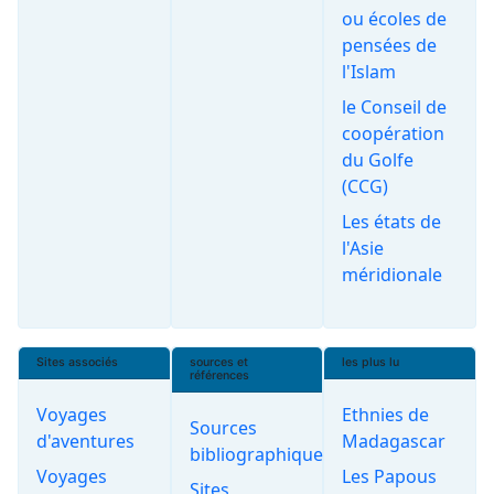
ou écoles de
pensées de
l'Islam
le Conseil de
coopération
du Golfe
(CCG)
Les états de
l'Asie
méridionale
Sites associés
sources et
les plus lu
références
Voyages
Ethnies de
Sources
d'aventures
Madagascar
bibliographiques
Voyages
Les Papous
Sites