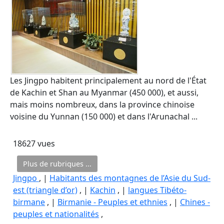
Les Jingpo habitent principalement au nord de l'État
de Kachin et Shan au Myanmar (450 000), et aussi,
mais moins nombreux, dans la province chinoise
voisine du Yunnan (150 000) et dans l'Arunachal ...
18627 vues
Plus de rubriques ...
Jingpo
, |
Habitants des montagnes de l’Asie du Sud-
est (triangle d’or)
, |
Kachin
, |
langues Tibéto-
birmane
, |
Birmanie - Peuples et ethnies
, |
Chines -
peuples et nationalités
,