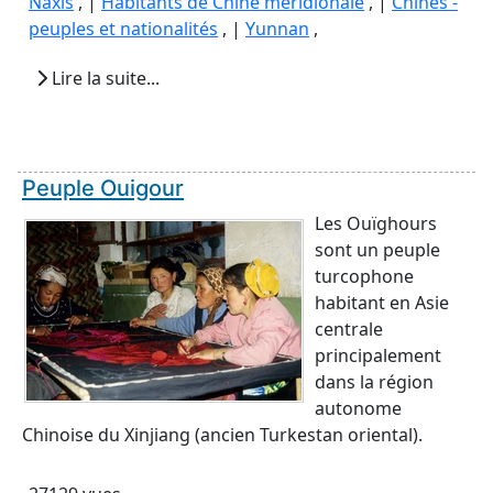
Naxis
, |
Habitants de Chine méridionale
, |
Chines -
peuples et nationalités
, |
Yunnan
,
Lire la suite...
Peuple Ouigour
Les Ouïghours
sont un peuple
turcophone
habitant en Asie
centrale
principalement
dans la région
autonome
Chinoise du Xinjiang (ancien Turkestan oriental).