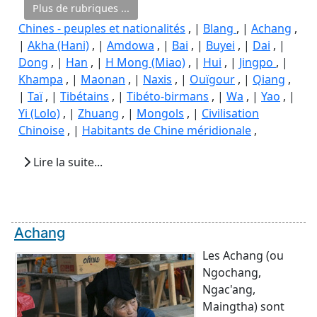
Plus de rubriques ...
Chines - peuples et nationalités
, |
Blang
, |
Achang
,
|
Akha (Hani)
, |
Amdowa
, |
Bai
, |
Buyei
, |
Dai
, |
Dong
, |
Han
, |
H Mong (Miao)
, |
Hui
, |
Jingpo
, |
Khampa
, |
Maonan
, |
Naxis
, |
Ouïgour
, |
Qiang
,
|
Taï
, |
Tibétains
, |
Tibéto-birmans
, |
Wa
, |
Yao
, |
Yi (Lolo)
, |
Zhuang
, |
Mongols
, |
Civilisation
Chinoise
, |
Habitants de Chine méridionale
,
Lire la suite...
Achang
Les Achang (ou
Ngochang,
Ngac'ang,
Maingtha) sont