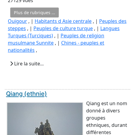
27129 vues
Plus de rubriques ...
Ouïgour
, |
Habitants d Asie centrale
, |
Peuples des
steppes
, |
Peuples de culture turque
, |
Langues
Turques (Turciques)
, |
Peuples de religion
musulmane Sunnite
, |
Chines - peuples et
nationalités
,
Lire la suite...
Qiang (ethnie)
Qiang est un nom
donné à divers
groupes
ethniques, durant
différentes