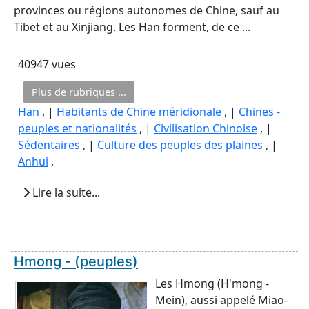
provinces ou régions autonomes de Chine, sauf au
Tibet et au Xinjiang. Les Han forment, de ce ...
40947 vues
Plus de rubriques ...
Han
, |
Habitants de Chine méridionale
, |
Chines -
peuples et nationalités
, |
Civilisation Chinoise
, |
Sédentaires
, |
Culture des peuples des plaines
, |
Anhui
,
Lire la suite...
Hmong - (peuples)
Les Hmong (H'mong -
Mein), aussi appelé Miao-