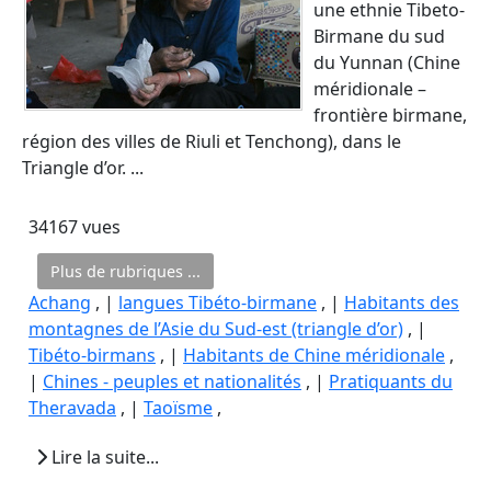
une ethnie Tibeto-
Birmane du sud
du Yunnan (Chine
méridionale –
frontière birmane,
région des villes de Riuli et Tenchong), dans le
Triangle d’or. ...
34167 vues
Plus de rubriques ...
Achang
, |
langues Tibéto-birmane
, |
Habitants des
montagnes de l’Asie du Sud-est (triangle d’or)
, |
Tibéto-birmans
, |
Habitants de Chine méridionale
,
|
Chines - peuples et nationalités
, |
Pratiquants du
Theravada
, |
Taoïsme
,
Lire la suite...