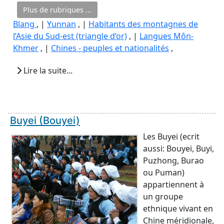
Plus de rubriques ...
Blang
, |
Yunnan
, |
Habitants des montagnes de
l’Asie du Sud-est (triangle d’or)
, |
Langues Môn-
Khmer
, |
Chines - peuples et nationalités
,
Lire la suite...
Buyei (Bouyei)
Les Buyei (ecrit
aussi: Bouyei, Buyi,
Puzhong, Burao
ou Puman)
appartiennent à
un groupe
ethnique vivant en
Chine méridionale,