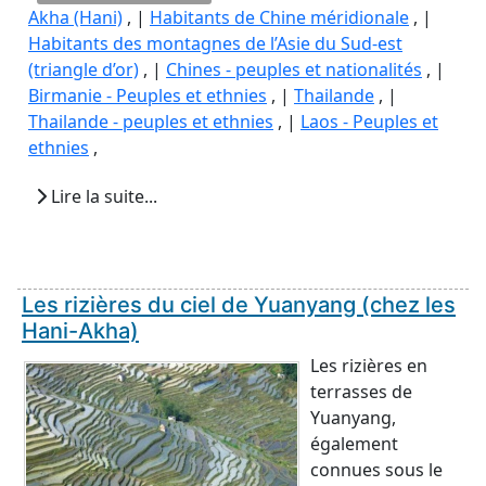
Akha (Hani)
, |
Habitants de Chine méridionale
, |
Habitants des montagnes de l’Asie du Sud-est
(triangle d’or)
, |
Chines - peuples et nationalités
, |
Birmanie - Peuples et ethnies
, |
Thailande
, |
Thailande - peuples et ethnies
, |
Laos - Peuples et
ethnies
,
Lire la suite...
Les rizières du ciel de Yuanyang (chez les
Hani-Akha)
Les rizières en
terrasses de
Yuanyang,
également
connues sous le