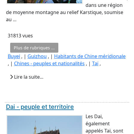
dans une région
de moyenne montagne au relief Karstique, soumise
au ...
31813 vues
Plus de rubriques ...
Buyei
, |
Guizhou
, |
Habitants de Chine méridionale
, |
Chines - peuples et nationalités
, |
Taï
,
Lire la suite...
Dai - peuple et territoire
Les Dai,
également
appelés Tai, sont