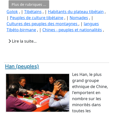
Plus de rubriques ...
Golok
, |
Tibétains
, |
Habitants du plateau tibétain
,
|
Peuples de culture tibétaine
, |
Nomades
, |
Cultures des peuples des montagnes
, |
langues
Tibéto-birmane
, |
Chines - peuples et nationalités
,
Lire la suite...
Han (peuples)
Les Han, le plus
grand groupe
ethnique de Chine,
l'emportent en
nombre sur les
minorités dans
toutes les