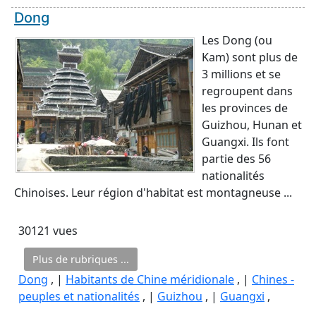
Dong
Les Dong (ou
Kam) sont plus de
3 millions et se
regroupent dans
les provinces de
Guizhou, Hunan et
Guangxi. Ils font
partie des 56
nationalités
Chinoises. Leur région d'habitat est montagneuse ...
30121 vues
Plus de rubriques ...
Dong
, |
Habitants de Chine méridionale
, |
Chines -
peuples et nationalités
, |
Guizhou
, |
Guangxi
,