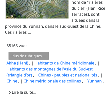
nom de "rizières
du ciel" (Hani Rice
Terraces), sont
situées dans la
province du Yunnan, dans le sud-ouest de la Chine.
Ces rizières ...
38165 vues
Plus de rubriques ...
Akha (Hani)
, |
Habitants de Chine méridionale
, |
Habitants des montagnes de l’Asie du Sud-est
(triangle d’or)
, |
Chines - peuples et nationalités
, |
Chine
, |
Chine méridionale des collines
, |
Yunnan
,
Lire la suite...