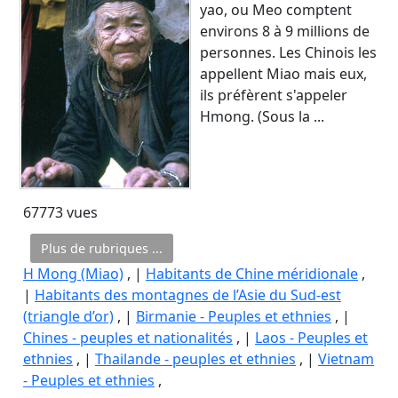
yao, ou Meo comptent
environs 8 à 9 millions de
personnes. Les Chinois les
appellent Miao mais eux,
ils préfèrent s'appeler
Hmong. (Sous la ...
67773 vues
Plus de rubriques ...
H Mong (Miao)
, |
Habitants de Chine méridionale
,
|
Habitants des montagnes de l’Asie du Sud-est
(triangle d’or)
, |
Birmanie - Peuples et ethnies
, |
Chines - peuples et nationalités
, |
Laos - Peuples et
ethnies
, |
Thailande - peuples et ethnies
, |
Vietnam
- Peuples et ethnies
,