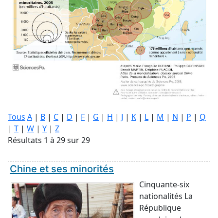
Tous
A
|
B
|
C
|
D
|
F
|
G
|
H
|
J
|
K
|
L
|
M
|
N
|
P
|
Q
|
T
|
W
|
Y
|
Z
Résultats 1 à 29 sur 29
Chine et ses minorités
Cinquante-six
nationalités La
République