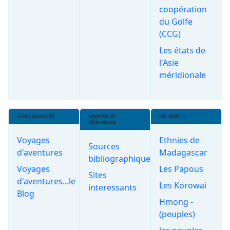
coopération
du Golfe
(CCG)
Les états de
l'Asie
méridionale
Sites associés
sources et
les plus lu
références
Voyages
Ethnies de
Sources
d'aventures
Madagascar
bibliographiques
Voyages
Les Papous
Sites
d'aventures...le
Les Korowai
interessants
Blog
Hmong -
(peuples)