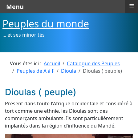
≡
Menu
Peuples du monde
... et ses minorités
Vous êtes ici :
Accueil
Catalogue des Peuples
Peuples de A à F
Dioula
Dioulas ( peuple)
Dioulas ( peuple)
Présent dans toute l'Afrique occidentale et considéré à
tort comme une ethnie, les Dioulas sont des
commerçants ambulants. Ils sont particulièrement
implantés dans la région d’influence du Mandé.