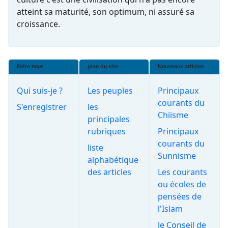
atteint sa maturité, son optimum, ni assuré sa
croissance.
Entre nous
plan du site
Nouveaux articles
Qui suis-je ?
Les peuples
Principaux
courants du
S'enregistrer
les
Chiisme
principales
rubriques
Principaux
courants du
liste
Sunnisme
alphabétique
des articles
Les courants
ou écoles de
pensées de
l'Islam
le Conseil de