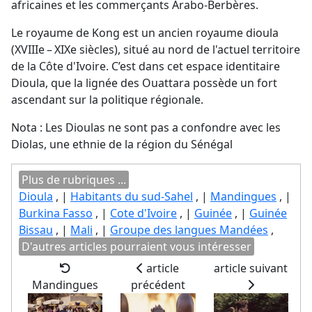
africaines et les commerçants Arabo-Berbères.
Le royaume de Kong est un ancien royaume dioula
(XVIIIe – XIXe siècles), situé au nord de l'actuel territoire
de la Côte d'Ivoire. C’est dans cet espace identitaire
Dioula, que la lignée des Ouattara possède un fort
ascendant sur la politique régionale.
Nota : Les Dioulas ne sont pas a confondre avec les
Diolas, une ethnie de la région du Sénégal
Plus de rubriques ...
Dioula
, |
Habitants du sud-Sahel
, |
Mandingues
, |
Burkina Fasso
, |
Cote d'Ivoire
, |
Guinée
, |
Guinée
Bissau
, |
Mali
, |
Groupe des langues Mandées
,
D'autres articles pourraient vous intéresser
article
article suivant
Mandingues
précédent