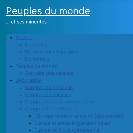
Peuples du monde
... et ses minorités
Accueil
Nouvelles
Regards sur les peuples
Définitions
Peuples du monde
Annuaire des peuples
Géographie
Géographie physique
Géographie humaine
Geographie de la méditerranée
Géographie de l'Europe
L’Europe méditerranéenne (géographie)
Europe atlantique (géographique)
Europe du Nord (géographie)