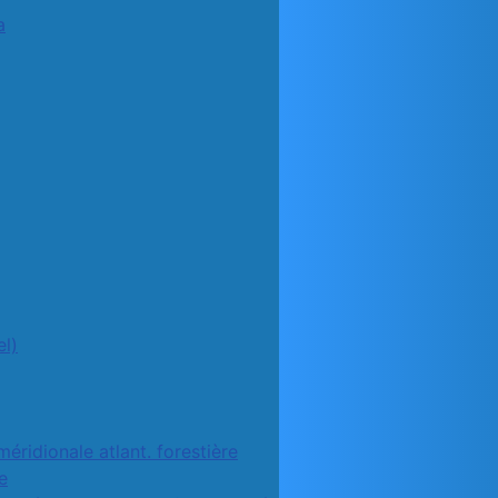
a
l)
méridionale atlant. forestière
e