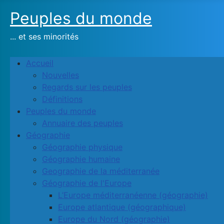
Peuples du monde
... et ses minorités
Accueil
Nouvelles
Regards sur les peuples
Définitions
Peuples du monde
Annuaire des peuples
Géographie
Géographie physique
Géographie humaine
Geographie de la méditerranée
Géographie de l'Europe
L’Europe méditerranéenne (géographie)
Europe atlantique (géographique)
Europe du Nord (géographie)