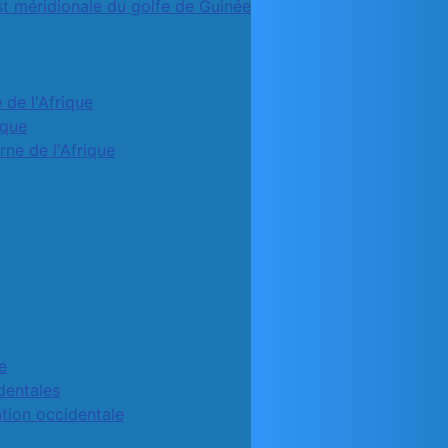
st méridionale du golfe de Guinée
 de l'Afrique
ique
rne de l'Afrique
e
identales
ation occidentale