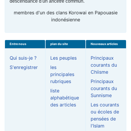
descendance d'un ancêtre commun.
membres d'un des clans Korowai en Papouasie
indonésienne
Entre nous
plan du site
Nouveaux articles
Qui suis-je ?
Les peuples
Principaux
courants du
S'enregistrer
les
Chiisme
principales
rubriques
Principaux
courants du
liste
Sunnisme
alphabétique
des articles
Les courants
ou écoles de
pensées de
l'Islam