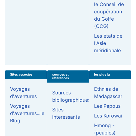
le Conseil de
coopération
du Golfe
(CCG)
Les états de
l'Asie
méridionale
Sites associés
sources et
les plus lu
références
Voyages
Ethnies de
Sources
d'aventures
Madagascar
bibliographiques
Voyages
Les Papous
Sites
d'aventures...le
Les Korowai
interessants
Blog
Hmong -
(peuples)