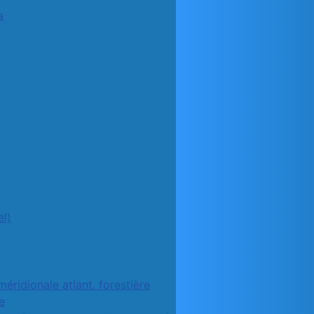
a
l)
méridionale atlant. forestière
e