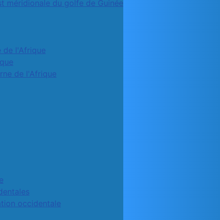
st méridionale du golfe de Guinée
 de l'Afrique
ique
rne de l'Afrique
e
identales
ation occidentale