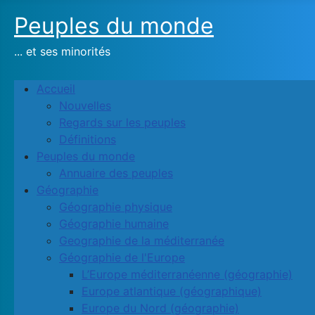
Peuples du monde
... et ses minorités
Accueil
Nouvelles
Regards sur les peuples
Définitions
Peuples du monde
Annuaire des peuples
Géographie
Géographie physique
Géographie humaine
Geographie de la méditerranée
Géographie de l'Europe
L’Europe méditerranéenne (géographie)
Europe atlantique (géographique)
Europe du Nord (géographie)