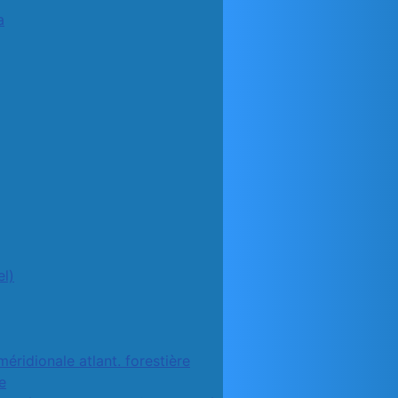
a
l)
méridionale atlant. forestière
e