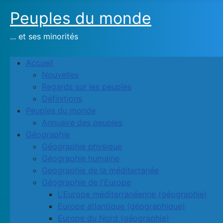
Peuples du monde
... et ses minorités
Accueil
Nouvelles
Regards sur les peuples
Définitions
Peuples du monde
Annuaire des peuples
Géographie
Géographie physique
Géographie humaine
Geographie de la méditerranée
Géographie de l'Europe
L’Europe méditerranéenne (géographie)
Europe atlantique (géographique)
Europe du Nord (géographie)