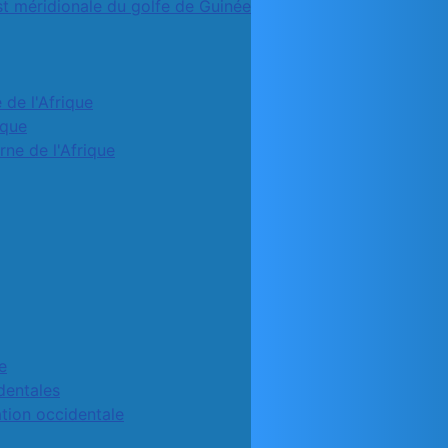
st méridionale du golfe de Guinée
 de l'Afrique
ique
rne de l'Afrique
e
identales
ation occidentale