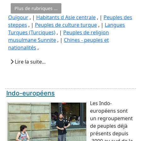
Plus de rubriques ...
Ouïgour
, |
Habitants d Asie centrale
, |
Peuples des
steppes
, |
Peuples de culture turque
, |
Langues
Turques (Turciques)
, |
Peuples de religion
musulmane Sunnite
, |
Chines - peuples et
nationalités
,
Lire la suite...
Indo-européens
Les Indo-
européens sont
un regroupement
de peuples déjà
présents depuis
-3000 au sud de la