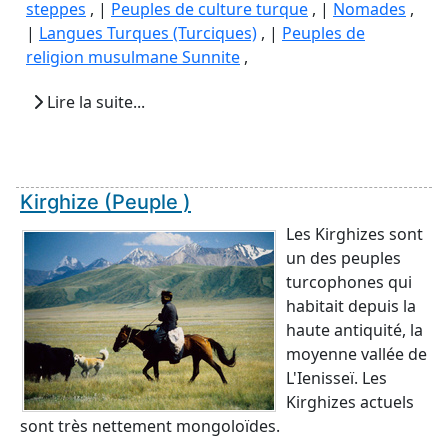
steppes
, |
Peuples de culture turque
, |
Nomades
,
|
Langues Turques (Turciques)
, |
Peuples de
religion musulmane Sunnite
,
Lire la suite...
Kirghize (Peuple )
Les Kirghizes sont
un des peuples
turcophones qui
habitait depuis la
haute antiquité, la
moyenne vallée de
L'Ienisseï. Les
Kirghizes actuels
sont très nettement mongoloïdes.