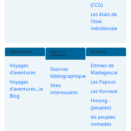
(CCG)
Les états de
l'Asie
méridionale
Sites associés
sources et
les plus lu
références
Voyages
Ethnies de
Sources
d'aventures
Madagascar
bibliographiques
Voyages
Les Papous
Sites
d'aventures...le
Les Korowai
interessants
Blog
Hmong -
(peuples)
les peuples
nomades