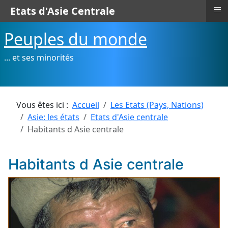
≡
Etats d'Asie Centrale
Peuples du monde
... et ses minorités
Vous êtes ici :
Accueil
Les Etats (Pays, Nations)
Asie: les états
Etats d'Asie centrale
Habitants d Asie centrale
Habitants d Asie centrale