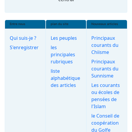
Entre nous
plan du site
Nouveaux articles
Qui suis-je ?
Les peuples
Principaux
courants du
S'enregistrer
les
Chiisme
principales
rubriques
Principaux
courants du
liste
Sunnisme
alphabétique
des articles
Les courants
ou écoles de
pensées de
l'Islam
le Conseil de
coopération
du Golfe