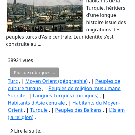
habitants de la
Turquie, héritiers
d’une longue
histoire issue des
migrations des
peuples turcs d’Asie centrale. Leur identité s’est
construite au ...
38921 vues
Plus de rubriques ...
Turc
, |
Moyen Orient (géographie)
, |
Peuples de
culture turque
, |
Peuples de religion musulmane
Sunnite
, |
Langues Turques (Turciques)
, |
Habitants d Asie centrale
, |
Habitants du Moyen-
Orient
, |
Turquie
, |
Peuples des Balkans
, |
L'Islam
(la religion)
,
Lire la suite...