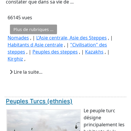
constater que dans sa vie de ...
66145 vues
Plus de rubriques ...
Nomades
, |
L’Asie centrale, Asie des Steppes
, |
Habitants d Asie centrale
, |
"Civilisation" des
steppes
, |
Peuples des steppes
, |
Kazakhs
, |
Kirghiz
,
Lire la suite...
Peuples Turcs (ethnies)
Le peuple turc
désigne
principalement les