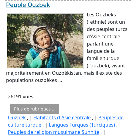
Peuple Ouzbek
Les Ouzbeks
(l’ethnie) sont un
des peuples turcs
d'Asie centrale
parlant une
langue de la
famille turque
(l'ouzbek), vivant
majoritairement en Ouzbékistan, mais il existe des
populations ouzbèkes ...
26191 vues
Plus de rubriques ...
Ouzbek
, |
Habitants d Asie centrale
, |
Peuples de
culture turque
, |
Langues Turques (Turciques)
, |
Peuples de religion musulmane Sunnite
, |