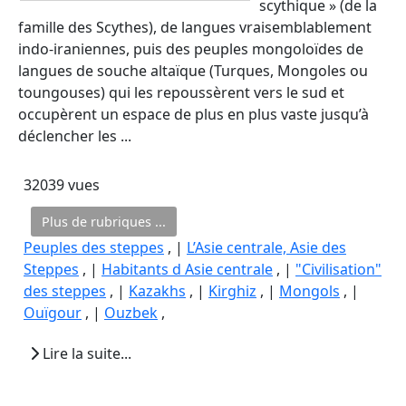
scythique » (de la
famille des Scythes), de langues vraisemblablement
indo-iraniennes, puis des peuples mongoloïdes de
langues de souche altaïque (Turques, Mongoles ou
toungouses) qui les repoussèrent vers le sud et
occupèrent un espace de plus en plus vaste jusqu’à
déclencher les ...
32039 vues
Plus de rubriques ...
Peuples des steppes
, |
L’Asie centrale, Asie des
Steppes
, |
Habitants d Asie centrale
, |
"Civilisation"
des steppes
, |
Kazakhs
, |
Kirghiz
, |
Mongols
, |
Ouïgour
, |
Ouzbek
,
Lire la suite...