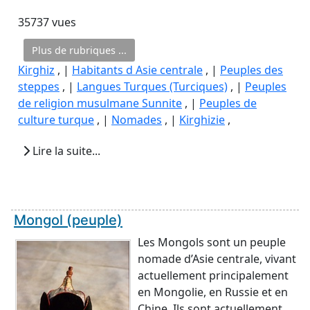
35737 vues
Plus de rubriques ...
Kirghiz
, |
Habitants d Asie centrale
, |
Peuples des
steppes
, |
Langues Turques (Turciques)
, |
Peuples
de religion musulmane Sunnite
, |
Peuples de
culture turque
, |
Nomades
, |
Kirghizie
,
Lire la suite...
Mongol (peuple)
Les Mongols sont un peuple
nomade d’Asie centrale, vivant
actuellement principalement
en Mongolie, en Russie et en
Chine. Ils sont actuellement