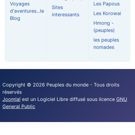
Voyages
Les Papous
Sites
d'aventures...le
Les Korowai
interessants
Blog
Hmong -
(peuples)
les peuples
nomades
Copyright © 2026 Peuples du monde - Tous droits
réservés
Joomla!
est un Logiciel Libre diffusé sous licence
GNU
General Public