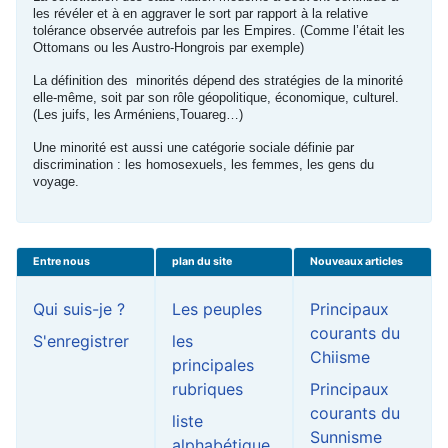
les révéler et à en aggraver le sort par rapport à la relative
tolérance observée autrefois par les Empires. (Comme l’était les
Ottomans ou les Austro-Hongrois par exemple)
La définition des minorités dépend des stratégies de la minorité
elle-même, soit par son rôle géopolitique, économique, culturel.
(Les juifs, les Arméniens,Touareg…)
Une minorité est aussi une catégorie sociale définie par
discrimination : les homosexuels, les femmes, les gens du
voyage.
Entre nous
plan du site
Nouveaux articles
Qui suis-je ?
Les peuples
Principaux
courants du
S'enregistrer
les
Chiisme
principales
rubriques
Principaux
courants du
liste
Sunnisme
alphabétique