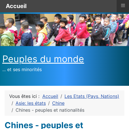
≡
Accueil
Peuples du monde
... et ses minorités
Vous êtes ici :
Accueil
Les Etats (Pays, Nations)
Asie: les états
Chine
Chines - peuples et nationalités
Chines - peuples et