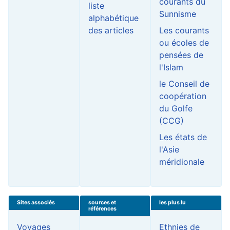
courants du
liste
Sunnisme
alphabétique
des articles
Les courants
ou écoles de
pensées de
l'Islam
le Conseil de
coopération
du Golfe
(CCG)
Les états de
l'Asie
méridionale
Sites associés
sources et
les plus lu
références
Voyages
Ethnies de