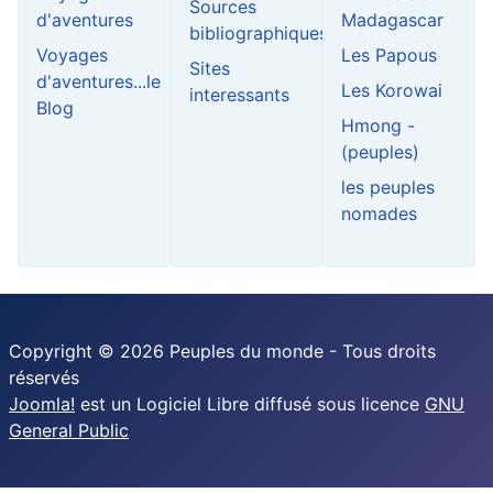
Sources
d'aventures
Madagascar
bibliographiques
Voyages
Les Papous
Sites
d'aventures...le
Les Korowai
interessants
Blog
Hmong -
(peuples)
les peuples
nomades
Copyright © 2026 Peuples du monde - Tous droits
réservés
Joomla!
est un Logiciel Libre diffusé sous licence
GNU
General Public