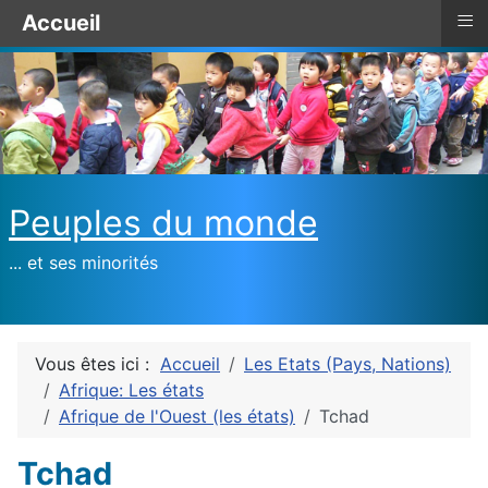
≡
Accueil
Peuples du monde
... et ses minorités
Vous êtes ici :
Accueil
Les Etats (Pays, Nations)
Afrique: Les états
Afrique de l'Ouest (les états)
Tchad
Tchad