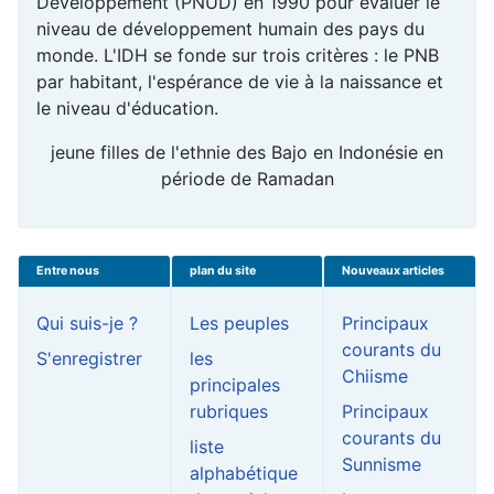
Développement (PNUD) en 1990 pour évaluer le
niveau de développement humain des pays du
monde. L'IDH se fonde sur trois critères : le PNB
par habitant, l'espérance de vie à la naissance et
le niveau d'éducation.
jeune filles de l'ethnie des Bajo en Indonésie en
période de Ramadan
Entre nous
plan du site
Nouveaux articles
Qui suis-je ?
Les peuples
Principaux
courants du
S'enregistrer
les
Chiisme
principales
rubriques
Principaux
courants du
liste
Sunnisme
alphabétique