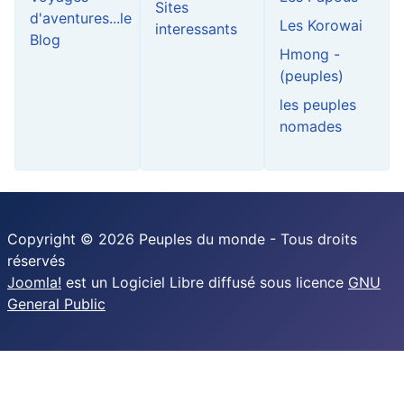
Sites
d'aventures...le
Les Korowai
interessants
Blog
Hmong -
(peuples)
les peuples
nomades
Copyright © 2026 Peuples du monde - Tous droits
réservés
Joomla!
est un Logiciel Libre diffusé sous licence
GNU
General Public