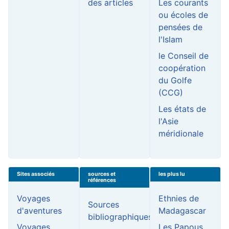
des articles
Les courants
ou écoles de
pensées de
l'Islam
le Conseil de
coopération
du Golfe
(CCG)
Les états de
l'Asie
méridionale
Sites associés
sources et
les plus lu
références
Voyages
Ethnies de
Sources
d'aventures
Madagascar
bibliographiques
Voyages
Les Papous