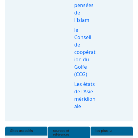
pensées
de
l'Islam
le
Conseil
de
coopérat
ion du
Golfe
(CCG)
Les états
de l'Asie
méridion
ale
Sites associés
sources et
les plus lu
références