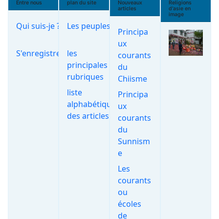
Entre nous
plan du site
Nouveaux
Religions
articles
d'asie en
image
Qui suis-je ?
Les peuples
Principa
ux
S'enregistrer
les
courants
principales
du
rubriques
Chiisme
liste
Principa
alphabétique
ux
des articles
courants
du
Sunnism
e
Les
courants
ou
écoles
de