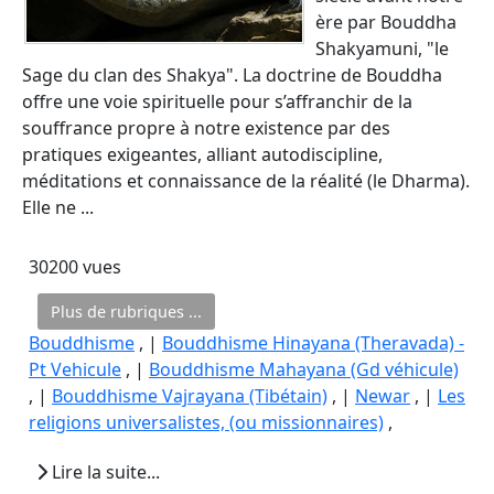
ère par Bouddha
Shakyamuni, "le
Sage du clan des Shakya". La doctrine de Bouddha
offre une voie spirituelle pour s’affranchir de la
souffrance propre à notre existence par des
pratiques exigeantes, alliant autodiscipline,
méditations et connaissance de la réalité (le Dharma).
Elle ne ...
30200 vues
Plus de rubriques ...
Bouddhisme
, |
Bouddhisme Hinayana (Theravada) -
Pt Vehicule
, |
Bouddhisme Mahayana (Gd véhicule)
, |
Bouddhisme Vajrayana (Tibétain)
, |
Newar
, |
Les
religions universalistes, (ou missionnaires)
,
Lire la suite...