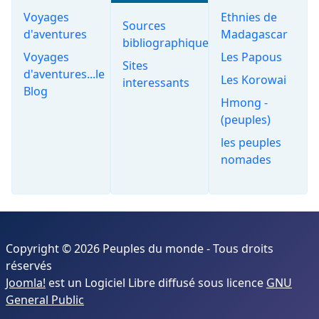
Voyages
Ethnies de
Sources
d'aventures
Madagascar
bibliographiques
Voyages
Les Papous
Sites
d'aventures...le
Les Korowai
interessants
Blog
Hmong -
(peuples)
les peuples
nomades
Copyright © 2026 Peuples du monde - Tous droits
réservés
Joomla!
est un Logiciel Libre diffusé sous licence
GNU
General Public