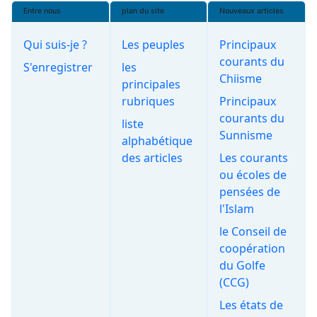
Entre nous
plan du site
Nouveaux articles
Qui suis-je ?
Les peuples
Principaux
courants du
S'enregistrer
les
Chiisme
principales
rubriques
Principaux
courants du
liste
Sunnisme
alphabétique
des articles
Les courants
ou écoles de
pensées de
l'Islam
le Conseil de
coopération
du Golfe
(CCG)
Les états de