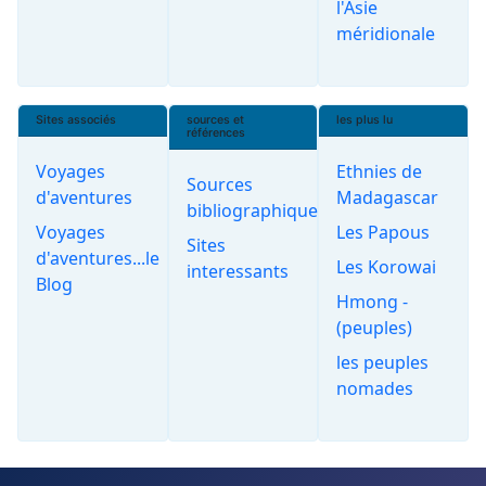
l'Asie
méridionale
Sites associés
sources et
les plus lu
références
Voyages
Ethnies de
Sources
d'aventures
Madagascar
bibliographiques
Voyages
Les Papous
Sites
d'aventures...le
Les Korowai
interessants
Blog
Hmong -
(peuples)
les peuples
nomades