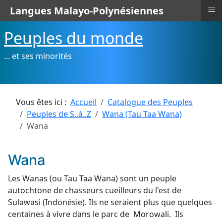
≡
Langues Malayo-Polynésiennes
Peuples du monde
... et ses minorités
Vous êtes ici :
Accueil
Catalogue des Peuples
Peuples de S..à..Z
Wana (Tau Taa Wana)
Wana
Wana
Les Wanas (ou Tau Taa Wana) sont un peuple
autochtone de chasseurs cueilleurs du l'est de
Sulawasi (Indonésie). Ils ne seraient plus que quelques
centaines à vivre dans le parc de Morowali. Ils