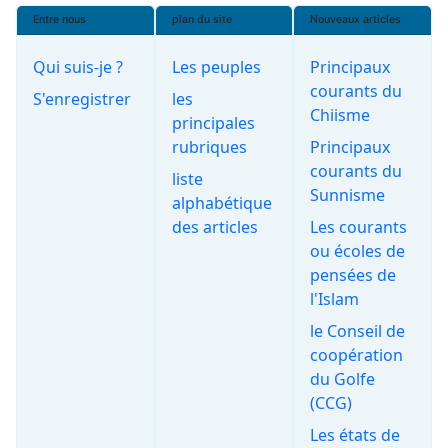
Entre nous
plan du site
Nouveaux articles
Qui suis-je ?
Les peuples
Principaux
courants du
S'enregistrer
les
Chiisme
principales
rubriques
Principaux
courants du
liste
Sunnisme
alphabétique
des articles
Les courants
ou écoles de
pensées de
l'Islam
le Conseil de
coopération
du Golfe
(CCG)
Les états de