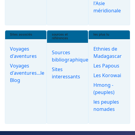
l'Asie
méridionale
Sites associés
sources et
les plus lu
références
Voyages
Ethnies de
Sources
d'aventures
Madagascar
bibliographiques
Voyages
Les Papous
Sites
d'aventures...le
Les Korowai
interessants
Blog
Hmong -
(peuples)
les peuples
nomades