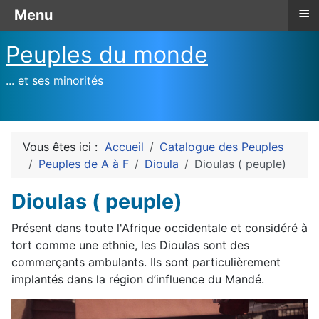
≡
Menu
Peuples du monde
... et ses minorités
Vous êtes ici :
Accueil
Catalogue des Peuples
Peuples de A à F
Dioula
Dioulas ( peuple)
Dioulas ( peuple)
Présent dans toute l'Afrique occidentale et considéré à
tort comme une ethnie, les Dioulas sont des
commerçants ambulants. Ils sont particulièrement
implantés dans la région d’influence du Mandé.