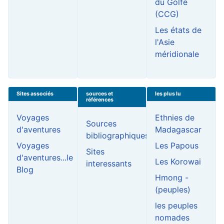
du Golfe
(CCG)
Les états de
l'Asie
méridionale
Sites associés
sources et
les plus lu
références
Voyages
Ethnies de
Sources
d'aventures
Madagascar
bibliographiques
Voyages
Les Papous
Sites
d'aventures...le
Les Korowai
interessants
Blog
Hmong -
(peuples)
les peuples
nomades