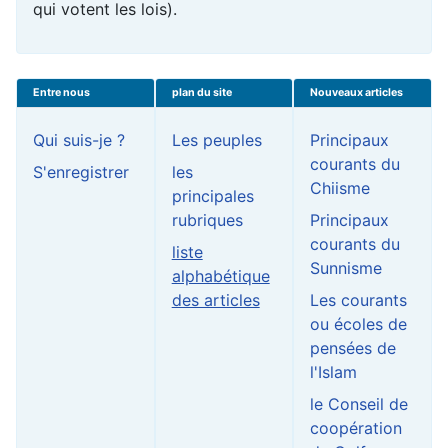
qui votent les lois).
Entre nous
plan du site
Nouveaux articles
Qui suis-je ?
Les peuples
Principaux
courants du
S'enregistrer
les
Chiisme
principales
rubriques
Principaux
courants du
liste
Sunnisme
alphabétique
des articles
Les courants
ou écoles de
pensées de
l'Islam
le Conseil de
coopération