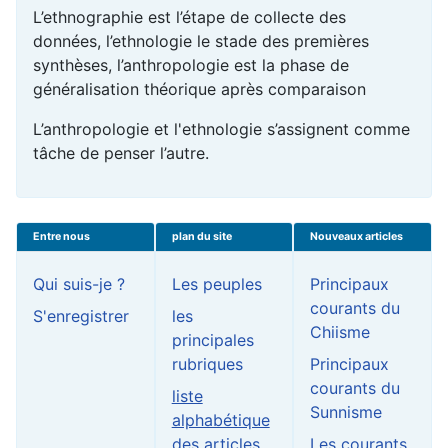
L’ethnographie est l’étape de collecte des
données, l’ethnologie le stade des premières
synthèses, l’anthropologie est la phase de
généralisation théorique après comparaison
L’anthropologie et l'ethnologie s’assignent comme
tâche de penser l’autre.
Entre nous
plan du site
Nouveaux articles
Qui suis-je ?
Les peuples
Principaux
courants du
S'enregistrer
les
Chiisme
principales
rubriques
Principaux
courants du
liste
Sunnisme
alphabétique
des articles
Les courants