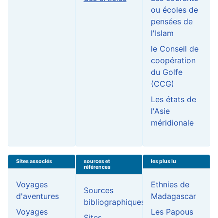
ou écoles de
pensées de
l'Islam
le Conseil de
coopération
du Golfe
(CCG)
Les états de
l'Asie
méridionale
Sites associés
sources et
les plus lu
références
Voyages
Ethnies de
Sources
d'aventures
Madagascar
bibliographiques
Voyages
Les Papous
Sites