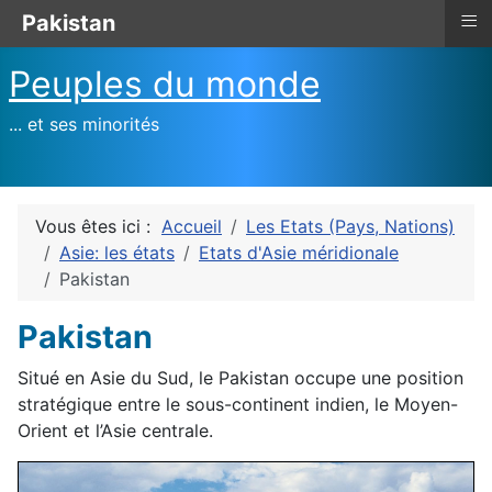
≡
Pakistan
Peuples du monde
... et ses minorités
Vous êtes ici :
Accueil
Les Etats (Pays, Nations)
Asie: les états
Etats d'Asie méridionale
Pakistan
Pakistan
Situé en Asie du Sud, le Pakistan occupe une position
stratégique entre le sous-continent indien, le Moyen-
Orient et l’Asie centrale.