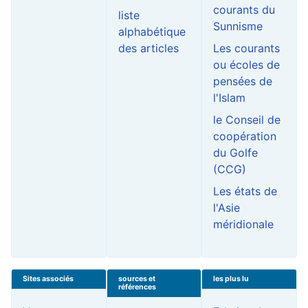
courants du
liste
Sunnisme
alphabétique
des articles
Les courants
ou écoles de
pensées de
l'Islam
le Conseil de
coopération
du Golfe
(CCG)
Les états de
l'Asie
méridionale
Sites associés
sources et
les plus lu
références