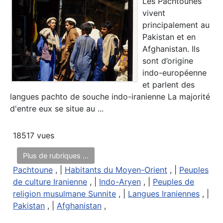
Les Pachtounes
vivent
principalement au
Pakistan et en
Afghanistan. Ils
sont d’origine
indo-européenne
et parlent des
langues pachto de souche indo-iranienne La majorité
d'entre eux se situe au ...
18517 vues
Plus de rubriques ...
Pachtoune
, |
Habitants du Moyen-Orient
, |
Peuples
de culture Iranienne
, |
Indo-Aryen
, |
Peuples de
religion musulmane Sunnite
, |
Langues Iraniennes
, |
Pakistan
, |
Afghanistan
,