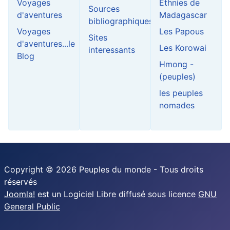
Voyages
Ethnies de
Sources
d'aventures
Madagascar
bibliographiques
Voyages
Les Papous
Sites
d'aventures...le
Les Korowai
interessants
Blog
Hmong -
(peuples)
les peuples
nomades
Copyright © 2026 Peuples du monde - Tous droits
réservés
Joomla!
est un Logiciel Libre diffusé sous licence
GNU
General Public