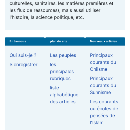
culturelles, sanitaires, les matières premières et
les flux de ressources), mais aussi utiliser
l'histoire, la science politique, etc.
Entre nous
plan du site
Nouveaux articles
Qui suis-je ?
Les peuples
Principaux
courants du
S'enregistrer
les
Chiisme
principales
rubriques
Principaux
courants du
liste
Sunnisme
alphabétique
des articles
Les courants
ou écoles de
pensées de
l'Islam