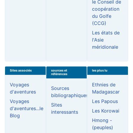
le Conseil de
coopération
du Golfe
(CCG)
Les états de
l'Asie
méridionale
Sites associés
sources et
les plus lu
références
Voyages
Ethnies de
Sources
d'aventures
Madagascar
bibliographiques
Voyages
Les Papous
Sites
d'aventures...le
Les Korowai
interessants
Blog
Hmong -
(peuples)