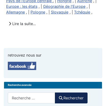
Pays de l’Europe centrale
, |
Hongrie
, |
Autriche
, |
Europe : les états
, |
Géographie de l'Europe
, |
Allemagne
, |
Pologne
, |
Slovaquie
, |
Tchéquie
,
Lire la suite...
retrouvez nous sur
Recherche avancée
Rechercher
Rechercher