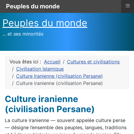
≡
Peuples du monde
Peuples du monde
... et ses minorités
Vous êtes ici :
Accueil
Cultures et civilisations
Civilisation Islamique
Culture Iranienne (civilisation Persane)
Culture iranienne (civilisation Persane)
Culture iranienne
(civilisation Persane)
La culture iranienne — souvent appelée culture perse
— désigne l’ensemble des peuples, langues, traditions