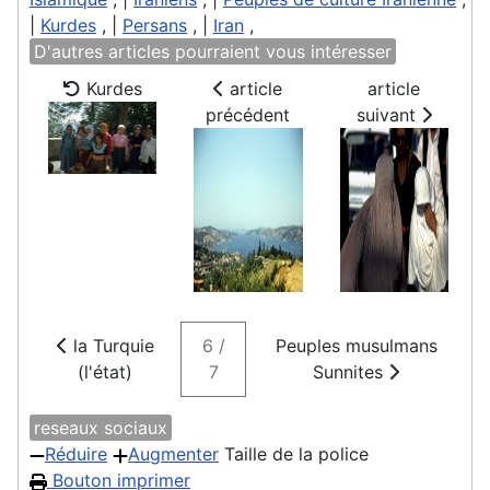
|
Kurdes
, |
Persans
, |
Iran
,
D'autres articles pourraient vous intéresser
Kurdes
article
article
précédent
suivant
la Turquie
6 /
Peuples musulmans
(l'état)
7
Sunnites
reseaux sociaux
Réduire
Augmenter
Taille de la police
Bouton imprimer