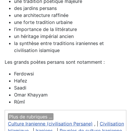
une tradition poétique majeure
des jardins persans
une architecture raffinée
une forte tradition urbaine
l’importance de la littérature
un héritage impérial ancien
la synthèse entre traditions iraniennes et
civilisation islamique
Les grands poètes persans sont notamment :
Ferdowsi
Hafez
Saadi
Omar Khayyam
Rûmî
Plus de rubriques ...
Culture Iranienne (civilisation Persane)
, |
Civilisation
Islamique
, |
Iraniens
, |
Peuples de culture Iranienne
,