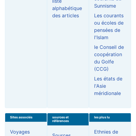
liste
Sunnisme
alphabétique
des articles
Les courants
ou écoles de
pensées de
l'Islam
le Conseil de
coopération
du Golfe
(CCG)
Les états de
l'Asie
méridionale
Sites associés
sources et
les plus lu
références
Voyages
Ethnies de
Sources