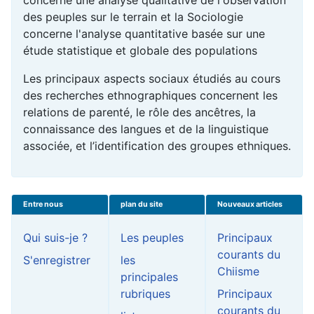
des peuples sur le terrain et la Sociologie
concerne l'analyse quantitative basée sur une
étude statistique et globale des populations
Les principaux aspects sociaux étudiés au cours
des recherches ethnographiques concernent les
relations de parenté, le rôle des ancêtres, la
connaissance des langues et de la linguistique
associée, et l’identification des groupes ethniques.
Entre nous
plan du site
Nouveaux articles
Qui suis-je ?
Les peuples
Principaux
courants du
S'enregistrer
les
Chiisme
principales
rubriques
Principaux
courants du