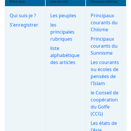
Entre nous
plan du site
Nouveaux articles
Qui suis-je ?
Les peuples
Principaux
courants du
S'enregistrer
les
Chiisme
principales
rubriques
Principaux
courants du
liste
Sunnisme
alphabétique
des articles
Les courants
ou écoles de
pensées de
l'Islam
le Conseil de
coopération
du Golfe
(CCG)
Les états de
l'Asie