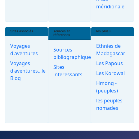
méridionale
Sites associés
sources et
les plus lu
références
Voyages
Ethnies de
Sources
d'aventures
Madagascar
bibliographiques
Voyages
Les Papous
Sites
d'aventures...le
Les Korowai
interessants
Blog
Hmong -
(peuples)
les peuples
nomades