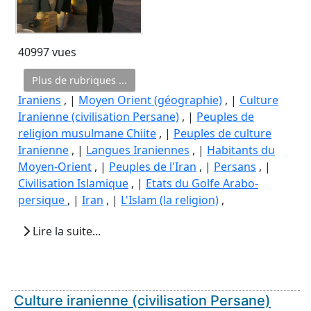
40997 vues
Plus de rubriques ...
Iraniens
, |
Moyen Orient (géographie)
, |
Culture
Iranienne (civilisation Persane)
, |
Peuples de
religion musulmane Chiite
, |
Peuples de culture
Iranienne
, |
Langues Iraniennes
, |
Habitants du
Moyen-Orient
, |
Peuples de l'Iran
, |
Persans
, |
Civilisation Islamique
, |
Etats du Golfe Arabo-
persique
, |
Iran
, |
L'Islam (la religion)
,
Lire la suite...
Culture iranienne (civilisation Persane)