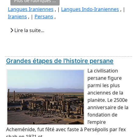
Plus de rubriques ...
Langues Iraniennes
, |
Langues Indo-Iraniennes
, |
Iraniens
, |
Persans
,
Lire la suite...
Grandes étapes de l'histoire persane
La civilisation
persane figure
parmi les plus
anciennes de la
planète. Le 2500e
anniversaire de la
fondation de
l’empire
Acheménide, fut fêté avec faste à Persépolis par l’ex
shah en 1971 et ...