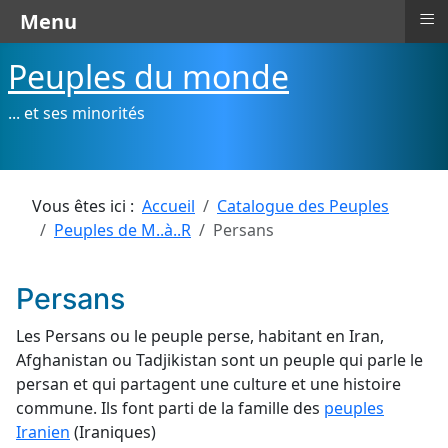
≡
Menu
Peuples du monde
... et ses minorités
Vous êtes ici :
Accueil
Catalogue des Peuples
Peuples de M..à..R
Persans
Persans
Les Persans ou le peuple perse, habitant en Iran,
Afghanistan ou Tadjikistan sont un peuple qui parle le
persan et qui partagent une culture et une histoire
commune. Ils font parti de la famille des
peuples
Iranien
(Iraniques)