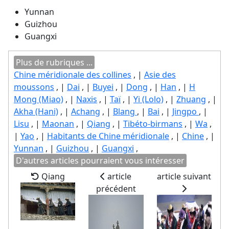
Yunnan
Guizhou
Guangxi
Plus de rubriques ...
Chine méridionale des collines
, |
Asie des
moussons
, |
Dai
, |
Buyei
, |
Dong
, |
Han
, |
H
Mong (Miao)
, |
Naxis
, |
Taï
, |
Yi (Lolo)
, |
Zhuang
, |
Akha (Hani)
, |
Achang
, |
Blang
, |
Bai
, |
Jingpo
, |
Lisu
, |
Maonan
, |
Qiang
, |
Tibéto-birmans
, |
Wa
,
|
Yao
, |
Habitants de Chine méridionale
, |
Chine
, |
Yunnan
, |
Guizhou
, |
Guangxi
,
D'autres articles pourraient vous intéresser
Qiang
article
article suivant
précédent