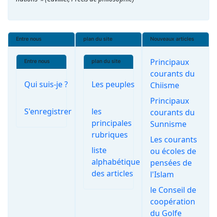
Entre nous
plan du site
Nouveaux articles
Principaux
Entre nous
plan du site
courants du
Qui suis-je ?
Les peuples
Chiisme
Principaux
S'enregistrer
les
courants du
principales
Sunnisme
rubriques
Les courants
liste
ou écoles de
alphabétique
pensées de
des articles
l'Islam
le Conseil de
coopération
du Golfe