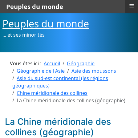
≡
Peuples du monde
Peuples du monde
... et ses minorités
Vous êtes ici :
Accueil
Géographie
Géographie de l Asie
Asie des moussons
Asie du sud-est continental (les régions
géographiques)
Chine méridionale des collines
La Chine méridionale des collines (géographie)
La Chine méridionale des
collines (géographie)