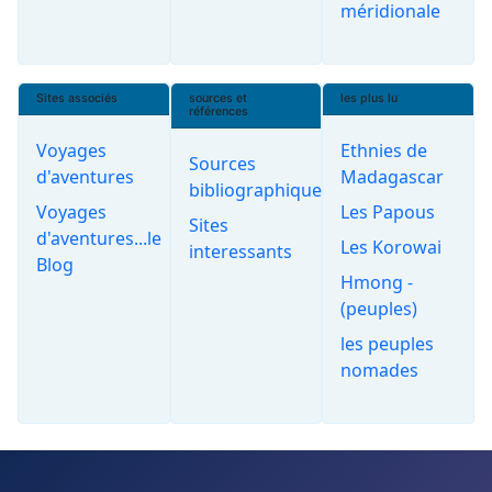
méridionale
Sites associés
sources et
les plus lu
références
Voyages
Ethnies de
Sources
d'aventures
Madagascar
bibliographiques
Voyages
Les Papous
Sites
d'aventures...le
Les Korowai
interessants
Blog
Hmong -
(peuples)
les peuples
nomades