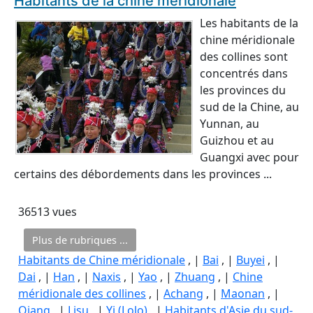
Habitants de la chine méridionale
Les habitants de la
chine méridionale
des collines sont
concentrés dans
les provinces du
sud de la Chine, au
Yunnan, au
Guizhou et au
Guangxi avec pour
certains des débordements dans les provinces ...
36513 vues
Plus de rubriques ...
Habitants de Chine méridionale
, |
Bai
, |
Buyei
, |
Dai
, |
Han
, |
Naxis
, |
Yao
, |
Zhuang
, |
Chine
méridionale des collines
, |
Achang
, |
Maonan
, |
Qiang
, |
Lisu
, |
Yi (Lolo)
, |
Habitants d'Asie du sud-