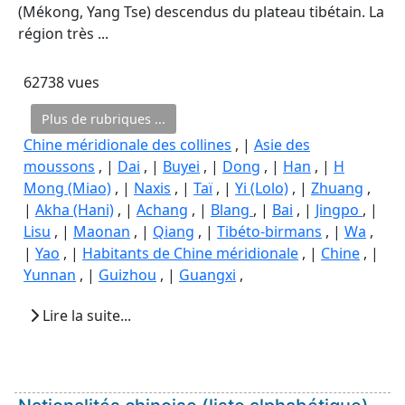
(Mékong, Yang Tse) descendus du plateau tibétain. La
région très ...
62738 vues
Plus de rubriques ...
Chine méridionale des collines
, |
Asie des
moussons
, |
Dai
, |
Buyei
, |
Dong
, |
Han
, |
H
Mong (Miao)
, |
Naxis
, |
Taï
, |
Yi (Lolo)
, |
Zhuang
,
|
Akha (Hani)
, |
Achang
, |
Blang
, |
Bai
, |
Jingpo
, |
Lisu
, |
Maonan
, |
Qiang
, |
Tibéto-birmans
, |
Wa
,
|
Yao
, |
Habitants de Chine méridionale
, |
Chine
, |
Yunnan
, |
Guizhou
, |
Guangxi
,
Lire la suite...