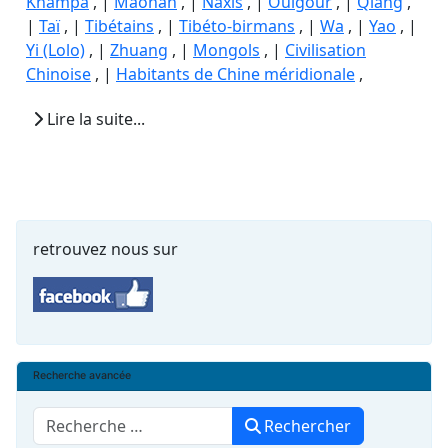
Khampa
, |
Maonan
, |
Naxis
, |
Ouïgour
, |
Qiang
,
|
Taï
, |
Tibétains
, |
Tibéto-birmans
, |
Wa
, |
Yao
, |
Yi (Lolo)
, |
Zhuang
, |
Mongols
, |
Civilisation
Chinoise
, |
Habitants de Chine méridionale
,
Lire la suite...
retrouvez nous sur
Recherche avancée
Rechercher
Rechercher