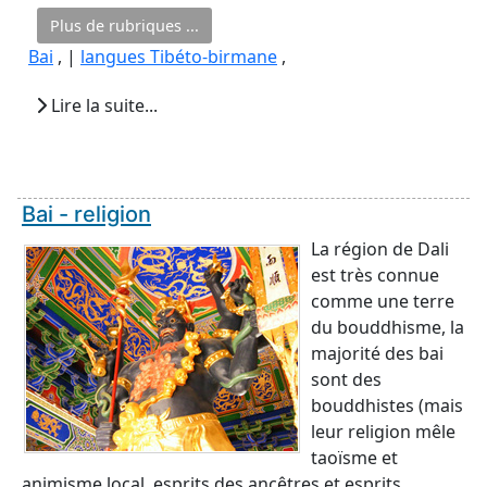
Plus de rubriques ...
Bai
, |
langues Tibéto-birmane
,
Lire la suite...
Bai - religion
La région de Dali
est très connue
comme une terre
du bouddhisme, la
majorité des bai
sont des
bouddhistes (mais
leur religion mêle
taoïsme et
animisme local, esprits des ancêtres et esprits