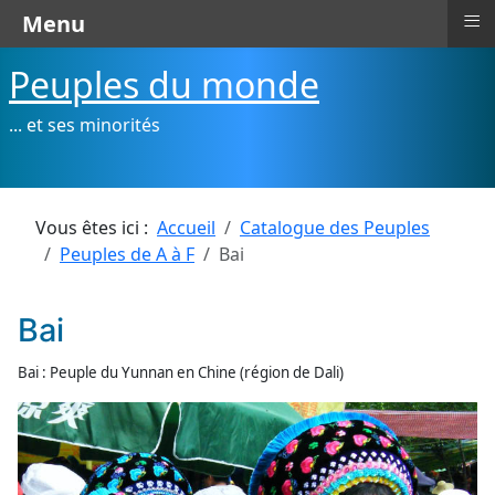
≡
Menu
Peuples du monde
... et ses minorités
Vous êtes ici :
Accueil
Catalogue des Peuples
Peuples de A à F
Bai
Bai
Bai : Peuple du Yunnan en Chine (région de Dali)