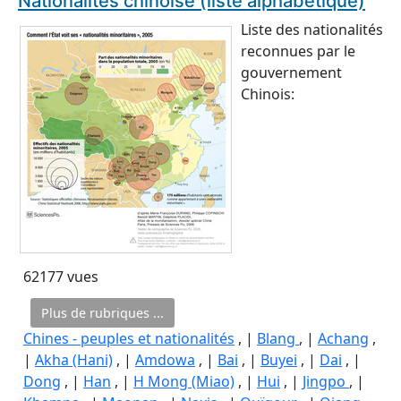
Nationalités chinoise (liste alphabétique)
Liste des nationalités
reconnues par le
gouvernement
Chinois:
62177 vues
Plus de rubriques ...
Chines - peuples et nationalités
, |
Blang
, |
Achang
,
|
Akha (Hani)
, |
Amdowa
, |
Bai
, |
Buyei
, |
Dai
, |
Dong
, |
Han
, |
H Mong (Miao)
, |
Hui
, |
Jingpo
, |