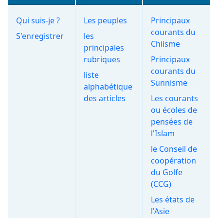
Qui suis-je ?
Les peuples
Principaux
courants du
S'enregistrer
les
Chiisme
principales
rubriques
Principaux
courants du
liste
Sunnisme
alphabétique
des articles
Les courants
ou écoles de
pensées de
l'Islam
le Conseil de
coopération
du Golfe
(CCG)
Les états de
l'Asie