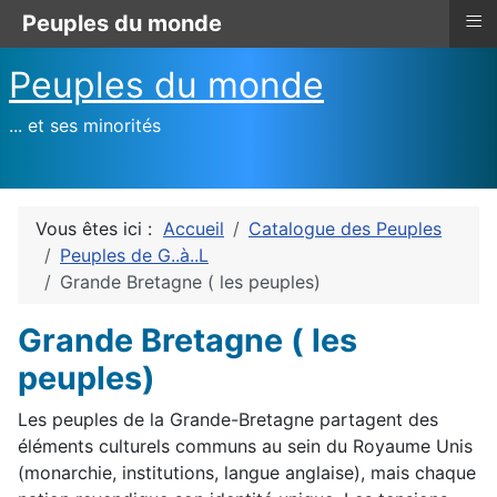
≡
Peuples du monde
Peuples du monde
... et ses minorités
Vous êtes ici :
Accueil
Catalogue des Peuples
Peuples de G..à..L
Grande Bretagne ( les peuples)
Grande Bretagne ( les
peuples)
Les peuples de la Grande-Bretagne partagent des
éléments culturels communs au sein du Royaume Unis
(monarchie, institutions, langue anglaise), mais chaque