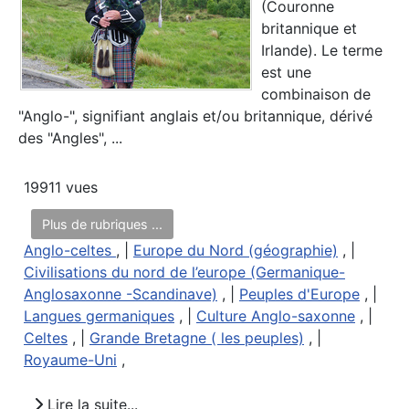
(Couronne
britannique et
Irlande). Le terme
est une
combinaison de
"Anglo-", signifiant anglais et/ou britannique, dérivé
des "Angles", ...
19911 vues
Plus de rubriques ...
Anglo-celtes
, |
Europe du Nord (géographie)
, |
Civilisations du nord de l’europe (Germanique-
Anglosaxonne -Scandinave)
, |
Peuples d'Europe
, |
Langues germaniques
, |
Culture Anglo-saxonne
, |
Celtes
, |
Grande Bretagne ( les peuples)
, |
Royaume-Uni
,
Lire la suite...