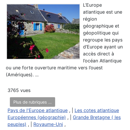
L’Europe
atlantique est une
région
géographique et
géopolitique qui
regroupe les pays
d’Europe ayant un
accès direct à
l’océan Atlantique
ou une forte ouverture maritime vers l’ouest
(Amériques). ...
3765 vues
Plus de rubriques ...
Pays de l'Europe atlantique
, |
Les cotes atlantique
Européennes (géographie)
, |
Grande Bretagne ( les
peuples)
, |
Royaume-Uni
,