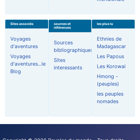
Sites associés
sources et
les plus lu
références
Voyages
Ethnies de
Sources
d'aventures
Madagascar
bibliographiques
Voyages
Les Papous
Sites
d'aventures...le
Les Korowai
interessants
Blog
Hmong -
(peuples)
les peuples
nomades