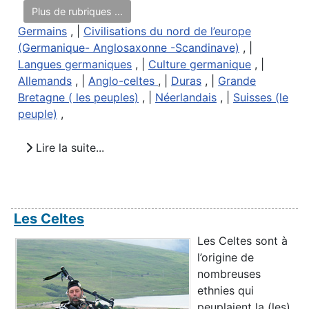
Plus de rubriques ...
Germains
, |
Civilisations du nord de l’europe
(Germanique- Anglosaxonne -Scandinave)
, |
Langues germaniques
, |
Culture germanique
, |
Allemands
, |
Anglo-celtes
, |
Duras
, |
Grande
Bretagne ( les peuples)
, |
Néerlandais
, |
Suisses (le
peuple)
,
Lire la suite...
Les Celtes
Les Celtes sont à
l’origine de
nombreuses
ethnies qui
peuplaient la (les)