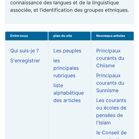
connaissance des langues et de la linguistique
associée, et l’identification des groupes ethniques.
Entre nous
plan du site
Nouveaux articles
Qui suis-je ?
Les peuples
Principaux
courants du
S'enregistrer
les
Chiisme
principales
rubriques
Principaux
courants du
liste
Sunnisme
alphabétique
des articles
Les courants
ou écoles de
pensées de
l'Islam
le Conseil de