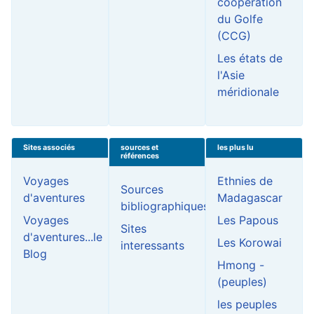
coopération
du Golfe
(CCG)
Les états de
l'Asie
méridionale
Sites associés
sources et
les plus lu
références
Voyages
Ethnies de
Sources
d'aventures
Madagascar
bibliographiques
Voyages
Les Papous
Sites
d'aventures...le
Les Korowai
interessants
Blog
Hmong -
(peuples)
les peuples