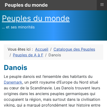
≡
Peuples du monde
Peuples du monde
... et ses minorités
Vous êtes ici :
Accueil
Catalogue des Peuples
Peuples de A à F
Danois
Danois
Le peuple danois est l’ensemble des habitants du
Danemark
, un petit royaume d’Europe du Nord situé
au cœur de la Scandinavie. Les Danois trouvent leurs
origines dans les anciens peuples germaniques qui
occupaient la région, mais surtout dans la civilisation
viking, qui a marqué profondément leur histoire entre