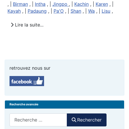
, |
Birman
, |
Intha
, |
Jingpo
, |
Kachin
, |
Karen
, |
Kayah
, |
Padaung
, |
Pa'O
, |
Shan
, |
Wa
, |
Lisu
,
Lire la suite...
retrouvez nous sur
Recherche avancée
Rechercher
Rechercher