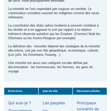
de force, voire physiquement éliminées.
La minorité ne l’est cependant pas toujours en nombre. Le
colonisateur considéra souvent les indigènes comme des races
inférieures.
La constitution des états nation moderne à souvent contribué à
les révéler et à en aggraver le sort par rapport à la relative
tolérance observée autrefois par les Empires. (Comme l’était les
Ottomans ou les Austro-Hongrois par exemple)
La définition des minorités dépend des stratégies de la minorité
elle-même, soit par son rôle géopolitique, économique, culturel.
(Les juifs, les Arméniens,Touareg…)
Une minorité est aussi une catégorie sociale définie par
discrimination : les homosexuels, les femmes, les gens du
voyage.
Entre nous
plan du site
Nouveaux articles
Qui suis-je ?
Les peuples
Principaux
courants du
S'enregistrer
les