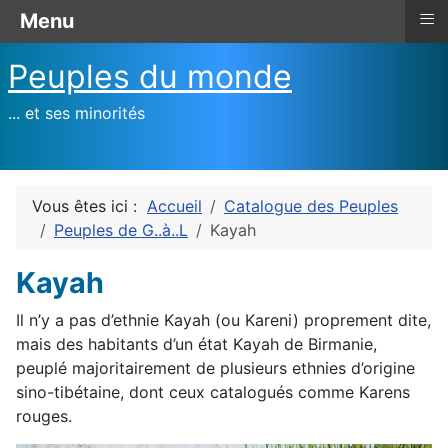
≡
Menu
Peuples du monde
... et ses minorités
Vous êtes ici :
Accueil
Catalogue des Peuples
Peuples de G..à..L
Kayah
Kayah
Il n’y a pas d’ethnie Kayah (ou Kareni) proprement dite,
mais des habitants d’un état Kayah de Birmanie,
peuplé majoritairement de plusieurs ethnies d’origine
sino-tibétaine, dont ceux catalogués comme Karens
rouges.