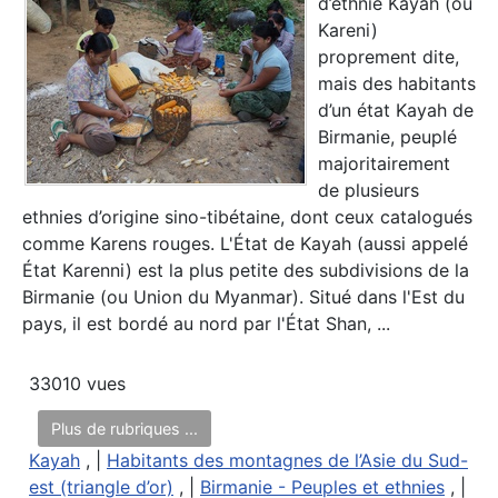
d’ethnie Kayah (ou
Kareni)
proprement dite,
mais des habitants
d’un état Kayah de
Birmanie, peuplé
majoritairement
de plusieurs
ethnies d’origine sino-tibétaine, dont ceux catalogués
comme Karens rouges. L'État de Kayah (aussi appelé
État Karenni) est la plus petite des subdivisions de la
Birmanie (ou Union du Myanmar). Situé dans l'Est du
pays, il est bordé au nord par l'État Shan, ...
33010 vues
Plus de rubriques ...
Kayah
, |
Habitants des montagnes de l’Asie du Sud-
est (triangle d’or)
, |
Birmanie - Peuples et ethnies
, |