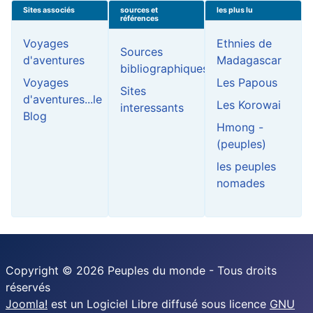
Sites associés
sources et
les plus lu
références
Voyages
Ethnies de
Sources
d'aventures
Madagascar
bibliographiques
Voyages
Les Papous
Sites
d'aventures...le
Les Korowai
interessants
Blog
Hmong -
(peuples)
les peuples
nomades
Copyright © 2026 Peuples du monde - Tous droits
réservés
Joomla!
est un Logiciel Libre diffusé sous licence
GNU