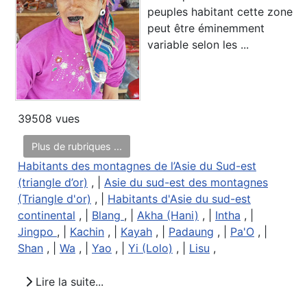
peuples habitant cette zone
peut être éminemment
variable selon les ...
39508 vues
Plus de rubriques ...
Habitants des montagnes de l’Asie du Sud-est
(triangle d’or)
, |
Asie du sud-est des montagnes
(Triangle d'or)
, |
Habitants d'Asie du sud-est
continental
, |
Blang
, |
Akha (Hani)
, |
Intha
, |
Jingpo
, |
Kachin
, |
Kayah
, |
Padaung
, |
Pa'O
, |
Shan
, |
Wa
, |
Yao
, |
Yi (Lolo)
, |
Lisu
,
Lire la suite...