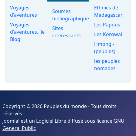
Voyages
Ethnies de
Sources
d'aventures
Madagascar
bibliographiques
Voyages
Les Papous
Sites
d'aventures...le
Les Korowai
interessants
Blog
Hmong -
(peuples)
les peuples
nomades
Copyright © 2026 Peuples du monde - Tous droits
réservés
Joomla!
est un Logiciel Libre diffusé sous licence
GNU
General Public