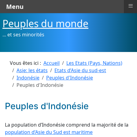
≡
Menu
Peuples du monde
... et ses minorités
Vous êtes ici :
Accueil
Les Etats (Pays, Nations)
Asie: les états
Etats d’Asie du sud-est
Indonésie
Peuples d'Indonésie
Peuples d'Indonésie
Peuples d'Indonésie
La population d’Indonésie comprend la majorité de la
population d’Asie du Sud est maritime