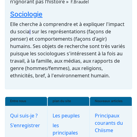
n’ignorant pas l’histoire »
F.Braudel
Sociologie
Elle cherche à comprendre et à expliquer l'impact
du
socia
l
sur les représentations (façons de
penser) et comportements (façons d'agir)
humains. Ses objets de recherche sont très variés
puisque les sociologues s'intéressent à la fois au
travail, à la famille, aux médias, aux rapports de
genre (hommes/femmes), aux religions,
ethnicités, bref, à l'
environnement
humain.
Entre nous
plan du site
Nouveaux articles
Qui suis-je ?
Les peuples
Principaux
courants du
S'enregistrer
les
Chiisme
principales