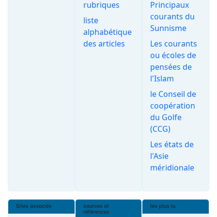
rubriques
Principaux
courants du
liste
Sunnisme
alphabétique
des articles
Les courants
ou écoles de
pensées de
l'Islam
le Conseil de
coopération
du Golfe
(CCG)
Les états de
l'Asie
méridionale
Sites associés
sources et
les plus lu
références