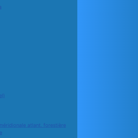
a
l)
méridionale atlant. forestière
e