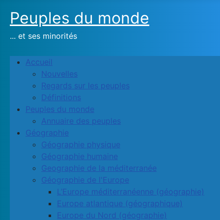
Peuples du monde
... et ses minorités
Accueil
Nouvelles
Regards sur les peuples
Définitions
Peuples du monde
Annuaire des peuples
Géographie
Géographie physique
Géographie humaine
Geographie de la méditerranée
Géographie de l'Europe
L’Europe méditerranéenne (géographie)
Europe atlantique (géographique)
Europe du Nord (géographie)