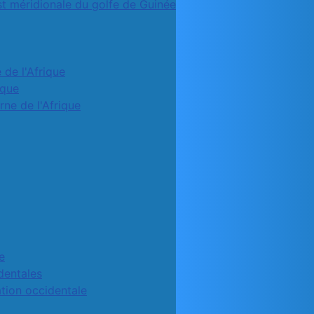
st méridionale du golfe de Guinée
 de l'Afrique
ique
rne de l'Afrique
e
identales
ation occidentale