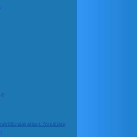
a
l)
méridionale atlant. forestière
e