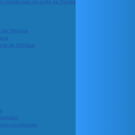
st méridionale du golfe de Guinée
 de l'Afrique
ique
rne de l'Afrique
e
identales
ation occidentale