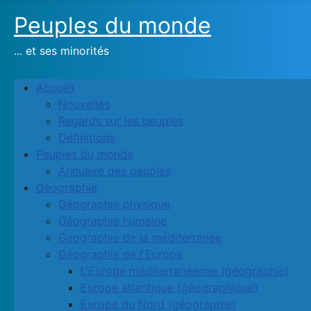
Peuples du monde
... et ses minorités
Accueil
Nouvelles
Regards sur les peuples
Définitions
Peuples du monde
Annuaire des peuples
Géographie
Géographie physique
Géographie humaine
Geographie de la méditerranée
Géographie de l'Europe
L’Europe méditerranéenne (géographie)
Europe atlantique (géographique)
Europe du Nord (géographie)