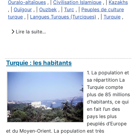
Ouralo-altaïques
, |
Civilisation Islamique
, |
Kazakhs
, |
Ouïgour
, |
Ouzbek
, |
Turc
, |
Peuples de culture
turque
, |
Langues Turques (Turciques)
, |
Turquie
,
Lire la suite...
Turquie : les habitants
1. La population et
sa répartition La
Turquie compte
plus de 85 millions
d’habitants, ce qui
en fait l’un des
pays les plus
peuplés d’Europe
et du Moyen-Orient. La population est très