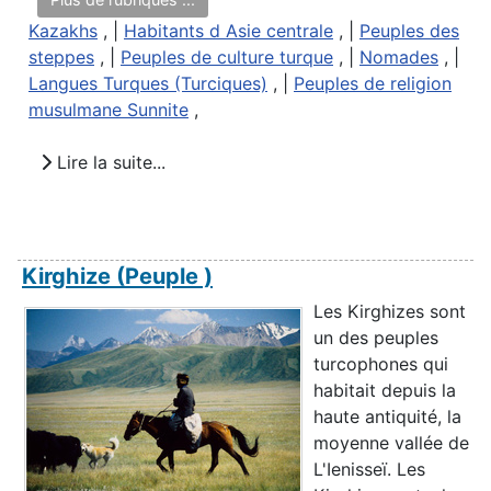
Kazakhs
, |
Habitants d Asie centrale
, |
Peuples des
steppes
, |
Peuples de culture turque
, |
Nomades
, |
Langues Turques (Turciques)
, |
Peuples de religion
musulmane Sunnite
,
Lire la suite...
Kirghize (Peuple )
Les Kirghizes sont
un des peuples
turcophones qui
habitait depuis la
haute antiquité, la
moyenne vallée de
L'Ienisseï. Les