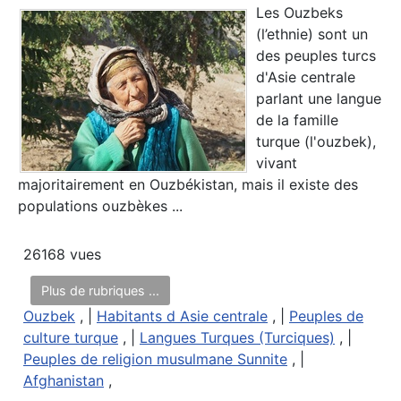
Les Ouzbeks
(l’ethnie) sont un
des peuples turcs
d'Asie centrale
parlant une langue
de la famille
turque (l'ouzbek),
vivant
majoritairement en Ouzbékistan, mais il existe des
populations ouzbèkes ...
26168 vues
Plus de rubriques ...
Ouzbek
, |
Habitants d Asie centrale
, |
Peuples de
culture turque
, |
Langues Turques (Turciques)
, |
Peuples de religion musulmane Sunnite
, |
Afghanistan
,