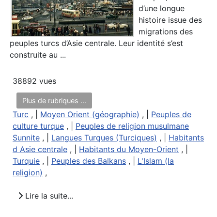
d’une longue
histoire issue des
migrations des
peuples turcs d’Asie centrale. Leur identité s’est
construite au ...
38892 vues
Plus de rubriques ...
Turc
, |
Moyen Orient (géographie)
, |
Peuples de
culture turque
, |
Peuples de religion musulmane
Sunnite
, |
Langues Turques (Turciques)
, |
Habitants
d Asie centrale
, |
Habitants du Moyen-Orient
, |
Turquie
, |
Peuples des Balkans
, |
L'Islam (la
religion)
,
Lire la suite...