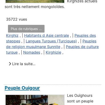
Kirghizes actuels
sont très nettement mongoloïdes.
35722 vues
Plus de rubriques ...
Kirghiz
, |
Habitants d Asie centrale
, |
Peuples des
steppes
, |
Langues Turques (Turciques)
, |
Peuples
de religion musulmane Sunnite
, |
Peuples de culture
turque
, |
Nomades
, |
Kirghizie
,
Lire la suite...
Peuple Ouigour
Les Ouïghours
sont un peuple