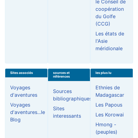
le Conseil de
coopération
du Golfe
(CCG)
Les états de
l'Asie
méridionale
Sites associés
sources et
les plus lu
références
Voyages
Ethnies de
Sources
d'aventures
Madagascar
bibliographiques
Voyages
Les Papous
Sites
d'aventures...le
Les Korowai
interessants
Blog
Hmong -
(peuples)