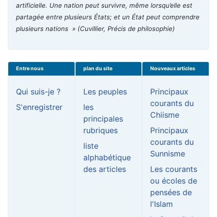
artificielle. Une nation peut survivre, même lorsqu’elle est
partagée entre plusieurs États; et un État peut comprendre
plusieurs nations »
(Cuvillier, Précis de philosophie)
Entre nous
plan du site
Nouveaux articles
Qui suis-je ?
Les peuples
Principaux
courants du
S'enregistrer
les
Chiisme
principales
rubriques
Principaux
courants du
liste
Sunnisme
alphabétique
des articles
Les courants
ou écoles de
pensées de
l'Islam