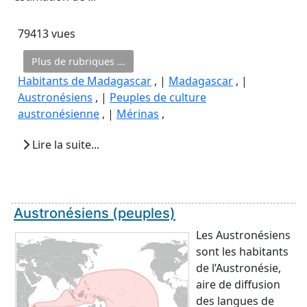
79413 vues
Plus de rubriques ...
Habitants de Madagascar
, |
Madagascar
, |
Austronésiens
, |
Peuples de culture
austronésienne
, |
Mérinas
,
Lire la suite...
Austronésiens (peuples)
Les Austronésiens
sont les habitants
de l’Austronésie,
aire de diffusion
des langues de