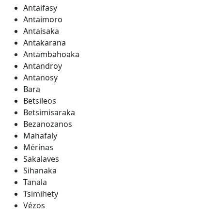
Antaifasy
Antaimoro
Antaisaka
Antakarana
Antambahoaka
Antandroy
Antanosy
Bara
Betsileos
Betsimisaraka
Bezanozanos
Mahafaly
Mérinas
Sakalaves
Sihanaka
Tanala
Tsimihety
Vézos