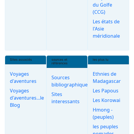
du Golfe
(CCG)
Les états de
l'Asie
méridionale
Sites associés
sources et
les plus lu
références
Voyages
Ethnies de
Sources
d'aventures
Madagascar
bibliographiques
Voyages
Les Papous
Sites
d'aventures...le
Les Korowai
interessants
Blog
Hmong -
(peuples)
les peuples
nomades